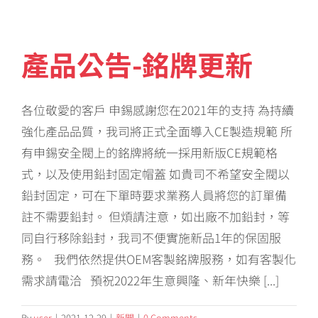
產品公告-銘牌更新
各位敬愛的客戶 申錫感謝您在2021年的支持 為持續
強化產品品質，我司將正式全面導入CE製造規範 所
有申錫安全閥上的銘牌將統一採用新版CE規範格
式，以及使用鉛封固定帽蓋 如貴司不希望安全閥以
鉛封固定，可在下單時要求業務人員將您的訂單備
註不需要鉛封。 但煩請注意，如出廠不加鉛封，等
同自行移除鉛封，我司不便實施新品1年的保固服
務。 我們依然提供OEM客製銘牌服務，如有客製化
需求請電洽 預祝2022年生意興隆、新年快樂 [...]
By
user
|
2021-12-29
|
新聞
|
0 Comments