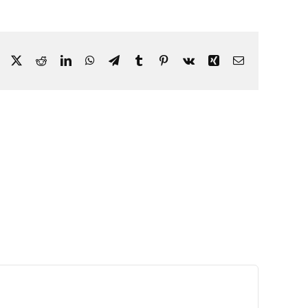
Facebook
X
Reddit
LinkedIn
WhatsApp
Telegram
Tumblr
Pinterest
Vk
Xing
Email