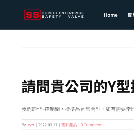
Skip
to
Home
關
content
請問貴公司的Y型
我們的Y型控制閥，標準品是常閉型，如有需要常
By
user
|
2022-03-17
|
關於產品
|
0 Comments